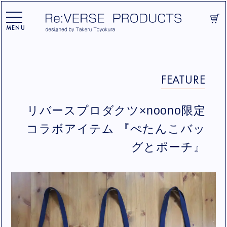
toggle
navigation
MENU
FEATURE
リバースプロダクツ×noono限定
コラボアイテム 『ぺたんこバッ
グとポーチ』